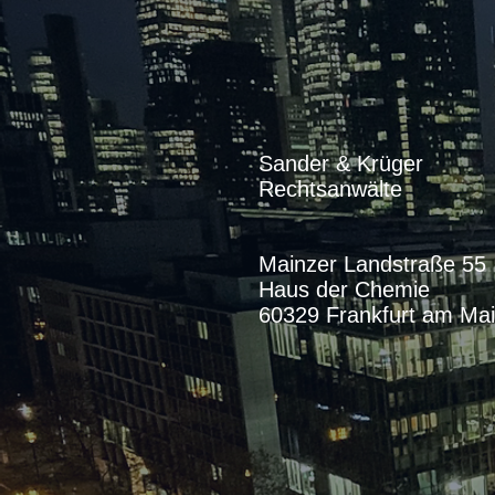
Sander & Krüger
Rechtsanwälte
Mainzer Landstraße 55
Haus der Chemie
60329 Frankfurt am Ma