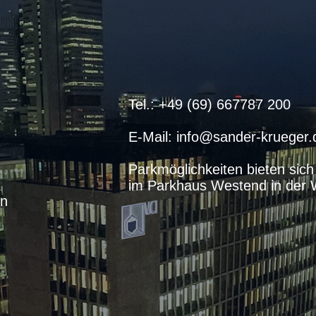
Tel.: +49 (69) 667787 200
E-Mail:
info@sander-krueger.
Parkmöglichkeiten bieten sich
im Parkhaus Westend in der 
in